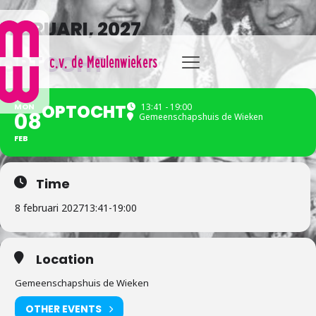
FEBRUARI, 2027
OPTOCHT
c.v. de Meulenwiekers
OPTOCHT
MON
13:41 - 19:00
08
Gemeenschapshuis de Wieken
FEB
Time
8 februari 2027
13:41
-
19:00
Location
Gemeenschapshuis de Wieken
OTHER EVENTS