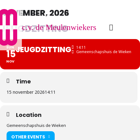
NOVEMBER, 2026
JEUGDZITTING
c.v. de Meulenwiekers
JEUGDZITTING
SUN
14:11
15
Gemeenschapshuis de Wieken
NOV
Time
15 november 2026
14:11
Location
Gemeenschapshuis de Wieken
OTHER EVENTS