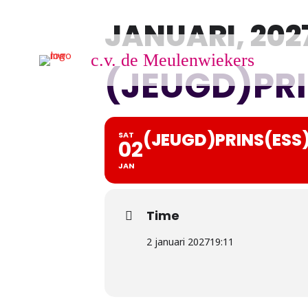
JANUARI, 202
c.v. de Meulenwiekers
(JEUGD)PRI
(JEUGD)PRINS(ESS)
SAT
02
JAN
Time
2 januari 2027
19:11